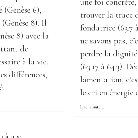
une foi concrète, c
é (Genèse 6),
trouver la trace 
 (Genèse 8). Il
fondatrice (63.7 
nèse 8) avec la
ne savons pas, c’
ettant de
perdre la dignité
ssaire à la vie.
(63.17 à 64.3). Dé
les différences,
lamentation, c’e
é.
le cri en énergie 
Lire la suite...
1 à 11.30