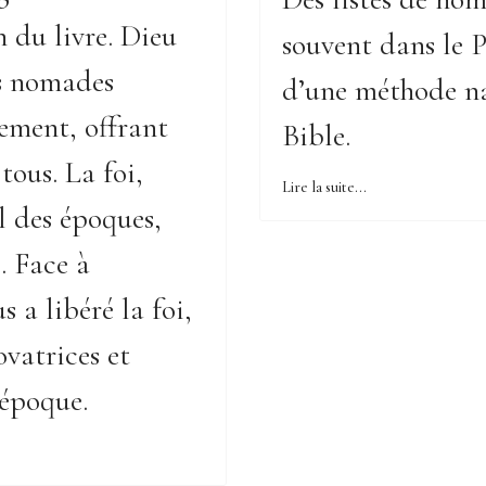
n du livre. Dieu
souvent dans le P
us nomades
d’une méthode na
ement, offrant
Bible.
tous. La foi,
Lire la suite...
il des époques,
. Face à
s a libéré la foi,
ovatrices et
 époque.