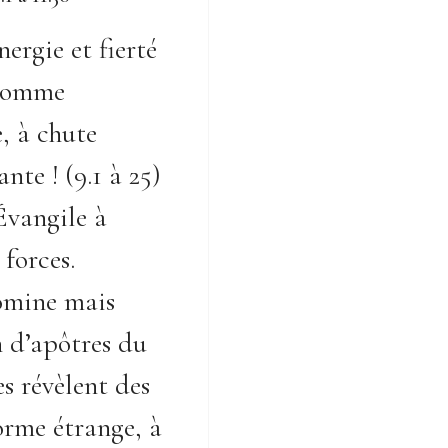
ergie et fierté
 homme
e, à chute
nte ! (9.1 à 25)
Évangile à
 forces.
omine mais
n d’apôtres du
es révèlent des
orme étrange, à