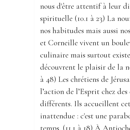
nous d'être attentif à leur 
spirituelle (10.1 à 23) La no
nos habitudes mais aussi nos
et Corneille vivent un boul
culinaire mais surtout existe
découvrent le plaisir de la n
à 48) Les chrétiens de Jéru
l’action de l’Esprit chez des
différents. Ils accueillent ce
inattendue : c'est une parab
temps. (11.1 à 18) À Antioche