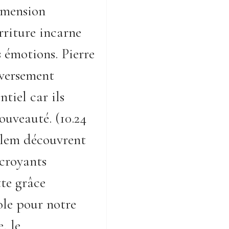
dimension
urriture incarne
 émotions. Pierre
eversement
ntiel car ils
ouveauté. (10.24
salem découvrent
 croyants
tte grâce
ole pour notre
, le