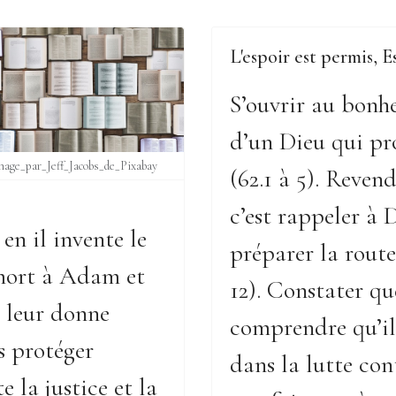
L'espoir est permis, E
S’ouvrir au bonheu
d’un Dieu qui pr
mage_par_Jeff_Jacobs_de_Pixabay
(62.1 à 5). Reven
c’est rappeler à
en il invente le
préparer la route
 mort à Adam et
12). Constater que
t leur donne
comprendre qu’il
s protéger
dans la lutte cont
e la justice et la