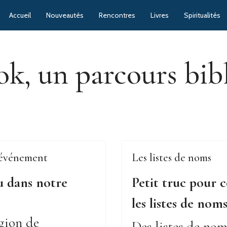
Accueil
Nouveautés
Rencontres
Livres
Spiritualités
k, un parcours bibl
l'événement
Les listes de noms
eu dans notre
Petit truc pour 
les listes de nom
igion de
Des listes de no