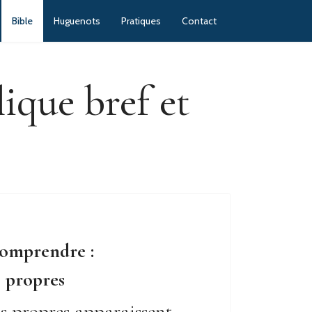
Bible
Huguenots
Pratiques
Contact
ique bref et
comprendre :
s propres
ms propres apparaissent