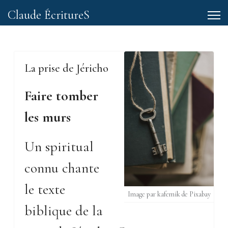
Claude ÉcritureS
La prise de Jéricho
Faire tomber
les murs
Un spiritual
connu chante
le texte
Image par kafemik de Pixabay
biblique de la