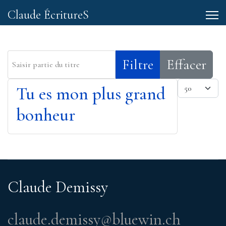
Claude ÉcritureS
Saisir partie du titre
Filtre
Effacer
Afficher
Tu es mon plus grand
bonheur
Claude Demissy
claude.demissy@bluewin.ch